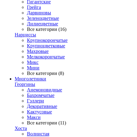
Гигантские
Грейга
Дарвиновы
Зеленоцветные
Лилиецветные
Все категории (16)
Нарциссы
Крупнокорончатые
Крупноцветковые
Махровые
Мелкокорончатые
Микс
Мини
Все категории (8)
Многолетники
Георгины
Анемоновидные
Бахромчатые
Гэллери
Декоративные
Кактусовые
Макси
Все категории (11)
Хоста
Волнистая