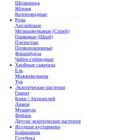
Шелковица
Яблоня
Колоновидные
Розы
Английские
Мелкоцветковые (Спрей)
Парковые (Шраб)
Плетистые
Почвопокровные
Флорибунда
Чайно-гибридные
Хвойные саженцы
Ель
Можжевельник
Туя
Экзотические растения
Гранат
Киви / Актинидий
Лимон
Мушмула
Фейхоа
Другие экзотические растения
Ягодные кустарники
Боярышник
Голубика