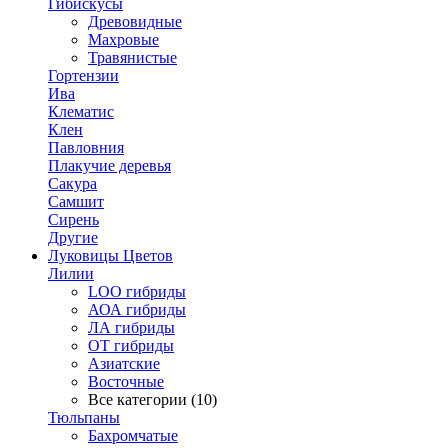
Гибискусы
Древовидные
Махровые
Травянистые
Гортензии
Ива
Клематис
Клен
Павловния
Плакучие деревья
Сакура
Самшит
Сирень
Другие
Луковицы Цветов
Лилии
LOO гибриды
АОА гибриды
ЛА гибриды
ОТ гибриды
Азиатские
Восточные
Все категории (10)
Тюльпаны
Бахромчатые