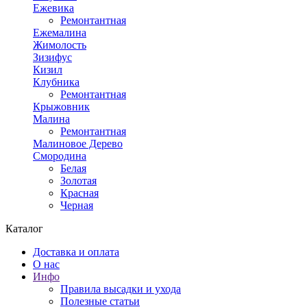
Ежевика
Ремонтантная
Ежемалина
Жимолость
Зизифус
Кизил
Клубника
Ремонтантная
Крыжовник
Малина
Ремонтантная
Малиновое Дерево
Смородина
Белая
Золотая
Красная
Черная
Каталог
Доставка и оплата
О нас
Инфо
Правила высадки и ухода
Полезные статьи