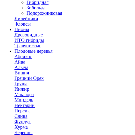
Гибридная
Зибольда
Подорожниковая
Лилейники
Флоксы
Пионы
Древовидные
ИТО гибриды
Травянистые
Плодовые деревья
Абрикос
Айва
Алыча
Вишня
Грецкий Орех
Груша
Инжир
Маклюра
Миндаль
Нектарин
Персик
Слива
Фундук
Хурма
Черешня