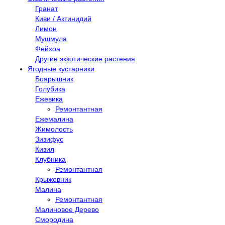
Гранат
Киви / Актинидий
Лимон
Мушмула
Фейхоа
Другие экзотические растения
Ягодные кустарники
Боярышник
Голубика
Ежевика
Ремонтантная
Ежемалина
Жимолость
Зизифус
Кизил
Клубника
Ремонтантная
Крыжовник
Малина
Ремонтантная
Малиновое Дерево
Смородина