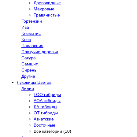
Древовидные
Махровые
Травянистые
Гортензии
Ива
Клематис
Клен
Павловния
Плакучие деревья
Сакура
Самшит
Сирень
Другие
Луковицы Цветов
Лилии
LOO гибриды
АОА гибриды
ЛА гибриды
ОТ гибриды
Азиатские
Восточные
Все категории (10)