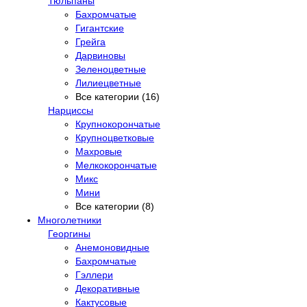
Тюльпаны
Бахромчатые
Гигантские
Грейга
Дарвиновы
Зеленоцветные
Лилиецветные
Все категории (16)
Нарциссы
Крупнокорончатые
Крупноцветковые
Махровые
Мелкокорончатые
Микс
Мини
Все категории (8)
Многолетники
Георгины
Анемоновидные
Бахромчатые
Гэллери
Декоративные
Кактусовые