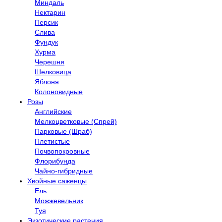
Миндаль
Нектарин
Персик
Слива
Фундук
Хурма
Черешня
Шелковица
Яблоня
Колоновидные
Розы
Английские
Мелкоцветковые (Спрей)
Парковые (Шраб)
Плетистые
Почвопокровные
Флорибунда
Чайно-гибридные
Хвойные саженцы
Ель
Можжевельник
Туя
Экзотические растения