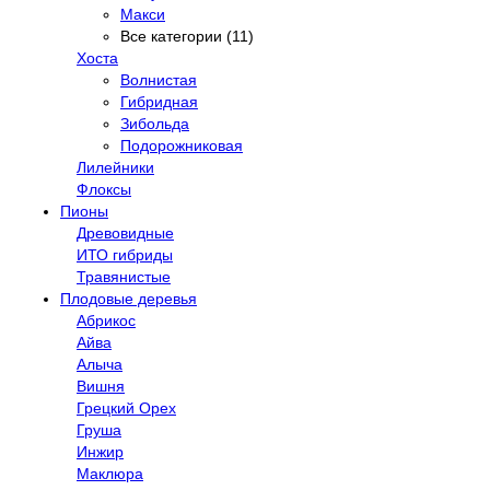
Макси
Все категории (11)
Хоста
Волнистая
Гибридная
Зибольда
Подорожниковая
Лилейники
Флоксы
Пионы
Древовидные
ИТО гибриды
Травянистые
Плодовые деревья
Абрикос
Айва
Алыча
Вишня
Грецкий Орех
Груша
Инжир
Маклюра