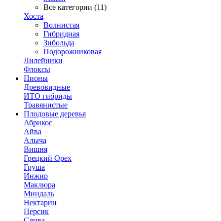
Все категории (11)
Хоста
Волнистая
Гибридная
Зибольда
Подорожниковая
Лилейники
Флоксы
Пионы
Древовидные
ИТО гибриды
Травянистые
Плодовые деревья
Абрикос
Айва
Алыча
Вишня
Грецкий Орех
Груша
Инжир
Маклюра
Миндаль
Нектарин
Персик
Слива