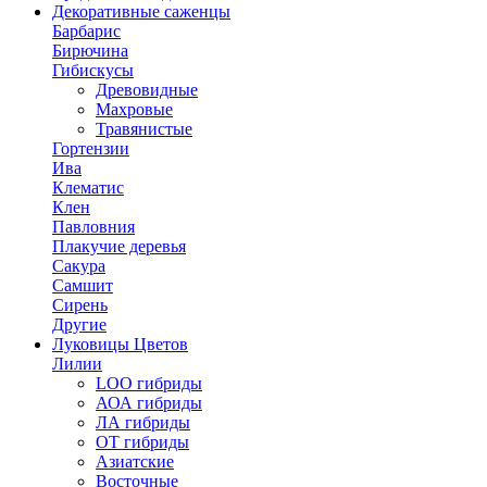
Декоративные саженцы
Барбарис
Бирючина
Гибискусы
Древовидные
Махровые
Травянистые
Гортензии
Ива
Клематис
Клен
Павловния
Плакучие деревья
Сакура
Самшит
Сирень
Другие
Луковицы Цветов
Лилии
LOO гибриды
АОА гибриды
ЛА гибриды
ОТ гибриды
Азиатские
Восточные