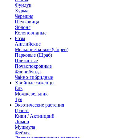
Фундук
Хурма
Черешня
Шелковица
Яблоня
Колоновидные
Розы
Английские
Мелкоцветковые (Спрей)
Парковые (Шраб)
Плетистые
Почвопокровные
Флорибунда
Чайно-гибридные
Хвойные саженцы
Ель
Можжевельник
Туя
Экзотические растения
Гранат
Киви / Актинидий
Лимон
Мушмула
Фейхоа