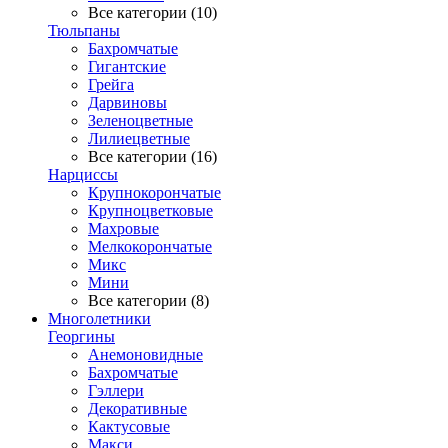
Все категории (10)
Тюльпаны
Бахромчатые
Гигантские
Грейга
Дарвиновы
Зеленоцветные
Лилиецветные
Все категории (16)
Нарциссы
Крупнокорончатые
Крупноцветковые
Махровые
Мелкокорончатые
Микс
Мини
Все категории (8)
Многолетники
Георгины
Анемоновидные
Бахромчатые
Гэллери
Декоративные
Кактусовые
Макси