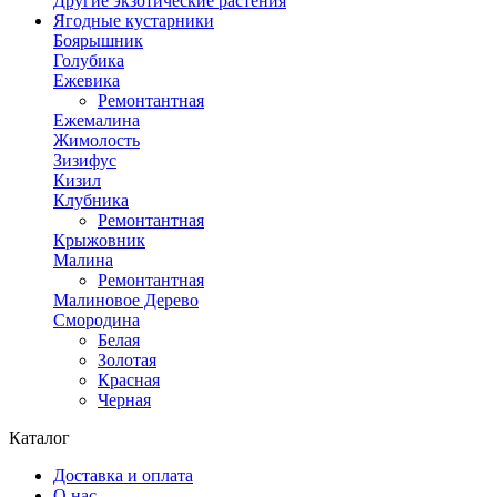
Другие экзотические растения
Ягодные кустарники
Боярышник
Голубика
Ежевика
Ремонтантная
Ежемалина
Жимолость
Зизифус
Кизил
Клубника
Ремонтантная
Крыжовник
Малина
Ремонтантная
Малиновое Дерево
Смородина
Белая
Золотая
Красная
Черная
Каталог
Доставка и оплата
О нас