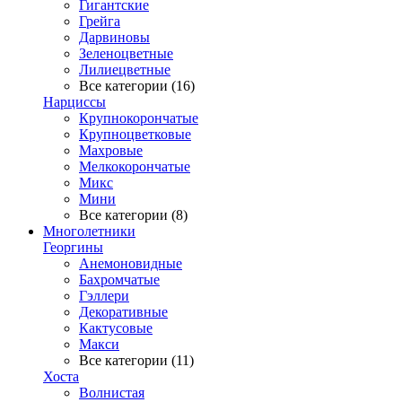
Гигантские
Грейга
Дарвиновы
Зеленоцветные
Лилиецветные
Все категории (16)
Нарциссы
Крупнокорончатые
Крупноцветковые
Махровые
Мелкокорончатые
Микс
Мини
Все категории (8)
Многолетники
Георгины
Анемоновидные
Бахромчатые
Гэллери
Декоративные
Кактусовые
Макси
Все категории (11)
Хоста
Волнистая