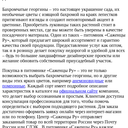
Бахромчатые георгины – это настоящее украшение сада, их
необычные цветы с изящной бахромой на краях лепестков
притягивают взгляды и создают неповторимый акцент в
цветнике. Приобретать луковицы таких растений стоит в
проверенных местах, где вы можете быть уверены в качестве
посадочного материала. Один из таких – питомник «Саженцы
Ру», который предлагает широкий ассортимент и гарантию
качества своей продукции. Предоставление услуг как оптом,
так и в розницу делает покупку недорогой и удобной для всех
– будь то большие ландшафтные дизайнерские проекты или
желание обновить собственный приусадебный участок.
Покупка в питомнике «Саженцы Ру» – это не только
возможность выбрать бахромчатые георгины, но и другие
виды этих ярких цветов, например
анемоновидные
или
помпонные
. Каждый сорт имеет подробное описание
характеристик в каталоге на
официальном сайте
компании,
что делает выбор осознанным и простым. Клиентам доступна
консультация профессионалов для того, чтобы помочь
определиться с выбором подходящего растения. Для заказа
достаточно оформить заявку онлайн через интернет-магазин
или по телефону. Центр «Саженцы Ру» отправляет
заказанный товар по всей территории России через Почту
России или СДЭК. В питомнике «Саженцы Ру» каждое