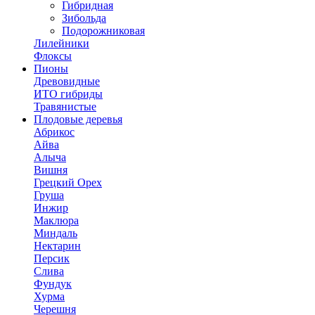
Гибридная
Зибольда
Подорожниковая
Лилейники
Флоксы
Пионы
Древовидные
ИТО гибриды
Травянистые
Плодовые деревья
Абрикос
Айва
Алыча
Вишня
Грецкий Орех
Груша
Инжир
Маклюра
Миндаль
Нектарин
Персик
Слива
Фундук
Хурма
Черешня