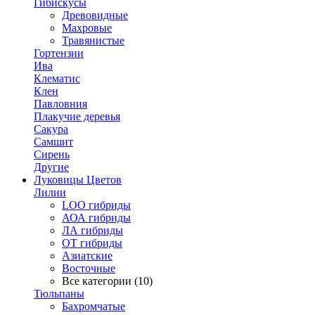
Гибискусы
Древовидные
Махровые
Травянистые
Гортензии
Ива
Клематис
Клен
Павловния
Плакучие деревья
Сакура
Самшит
Сирень
Другие
Луковицы Цветов
Лилии
LOO гибриды
АОА гибриды
ЛА гибриды
ОТ гибриды
Азиатские
Восточные
Все категории (10)
Тюльпаны
Бахромчатые