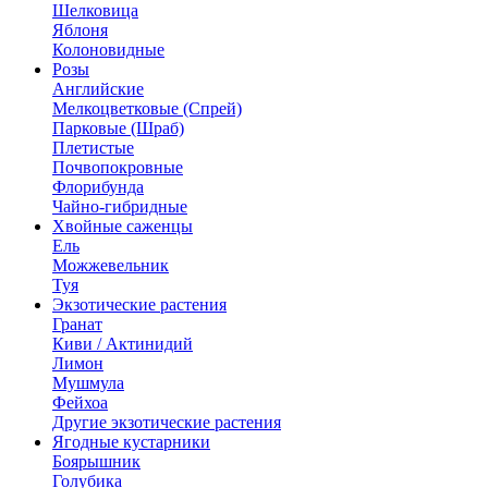
Шелковица
Яблоня
Колоновидные
Розы
Английские
Мелкоцветковые (Спрей)
Парковые (Шраб)
Плетистые
Почвопокровные
Флорибунда
Чайно-гибридные
Хвойные саженцы
Ель
Можжевельник
Туя
Экзотические растения
Гранат
Киви / Актинидий
Лимон
Мушмула
Фейхоа
Другие экзотические растения
Ягодные кустарники
Боярышник
Голубика