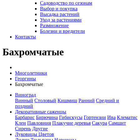
Садоводство по сезонам
Выбор и покупка
Высадка растений
Уход за растениями
Размножение
Болезни и вредители
Контакты
Бахромчатые
Многолетники
Георгины
Бахромчатые
Виноград
Винный
Столовый
Кишмиш
Ранний
Средний и
поздний
Декоративные саженцы
Барбарис
Бирючина
Гибискусы
Гортензии
Ива
Клематис
Клен
Павловния
Плакучие деревья
Сакура
Самшит
Сирень
Другие
Луковицы Цветов
Лилии
Тюльпаны
Нарциссы