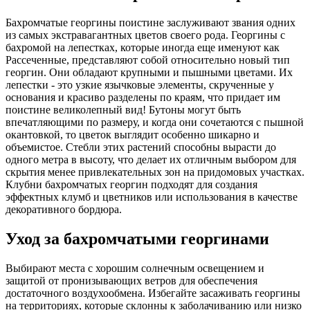
Бахромчатые георгины поистине заслуживают звания одних
из самых экстравагантных цветов своего рода. Георгины с
бахромой на лепестках, которые иногда еще именуют как
Рассеченные, представляют собой относительно новый тип
георгин. Они обладают крупными и пышными цветами. Их
лепестки - это узкие язычковые элементы, скрученные у
основания и
красиво
разделены по краям, что придает им
поистине великолепный вид! Бутоны могут быть
впечатляющими по размеру, и когда они сочетаются с пышной
окантовкой, то цветок выглядит особенно шикарно и
объемистое. Стебли этих растений способны вырасти до
одного метра в высоту, что делает их отличным выбором для
скрытия менее привлекательных зон на придомовых участках.
Клубни бахромчатых георгин подходят для создания
эффектных клумб и цветников или использования в качестве
декоративного бордюра.
Уход за бахромчатыми георгинами
Выбирают места с хорошим солнечным освещением и
защитой от пронизывающих ветров для обеспечения
достаточного воздухообмена. Избегайте засаживать георгины
на территориях, которые склонны к заболачиванию или низко