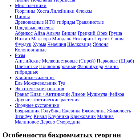
Многолетники
Георгины
Хоста
Лилейники
Флоксы
Пионы
Древовидные
ИТО гибриды
Травянистые
Плодовые деревья
Абрикос
Айва
Алыча
Вишня
Грецкий Орех
Груша
Инжир
Маклюра
Миндаль
Нектарин
Персик
Слива
Фундук
Хурма
Черешня
Шелковица
Яблоня
Колоновидные
Розы
Английские
Мелкоцветковые (Спрей)
Парковые (Шраб)
Плетистые
Почвопокровные
Флорибунда
Чайно-
гибридные
Хвойные саженцы
Ель
Можжевельник
Туя
Экзотические растения
Гранат
Киви / Актинидий
Лимон
Мушмула
Фейхоа
Другие экзотические растения
Ягодные кустарники
Боярышник
Голубика
Ежевика
Ежемалина
Жимолость
Зизифус
Кизил
Клубника
Крыжовник
Малина
Малиновое Дерево
Смородина
Особенности бахромчатых георгин