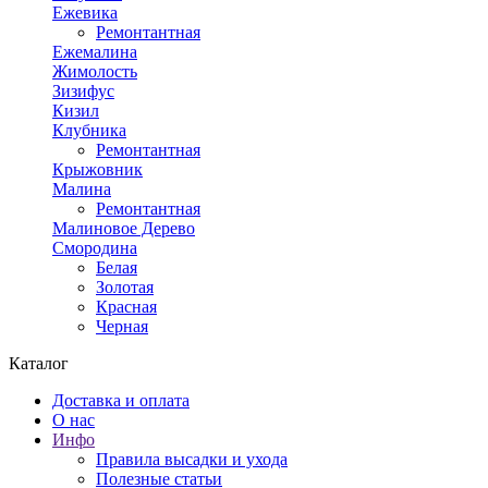
Ежевика
Ремонтантная
Ежемалина
Жимолость
Зизифус
Кизил
Клубника
Ремонтантная
Крыжовник
Малина
Ремонтантная
Малиновое Дерево
Смородина
Белая
Золотая
Красная
Черная
Каталог
Доставка и оплата
О нас
Инфо
Правила высадки и ухода
Полезные статьи