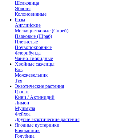
Шелковица
Яблоня
Колоновидные
Розы
Английские
Мелкоцветковые (Спрей)
Парковые (Шраб)
Плетистые
Почвопокровные
Флорибунда
Чайно-гибридные
Хвойные саженцы
Ель
Можжевельник
Туя
Экзотические растения
Гранат
Киви / Актинидий
Лимон
Мушмула
Фейхоа
Другие экзотические растения
Ягодные кустарники
Боярышник
Голубика