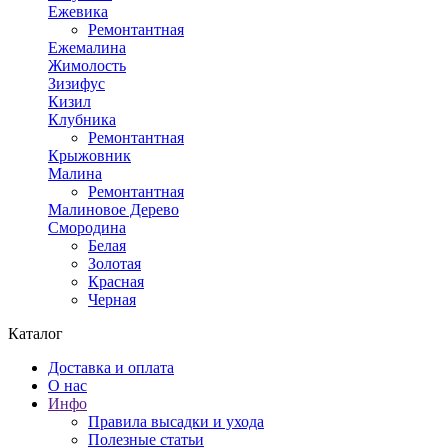
Ежевика
Ремонтантная
Ежемалина
Жимолость
Зизифус
Кизил
Клубника
Ремонтантная
Крыжовник
Малина
Ремонтантная
Малиновое Дерево
Смородина
Белая
Золотая
Красная
Черная
Каталог
Доставка и оплата
О нас
Инфо
Правила высадки и ухода
Полезные статьи