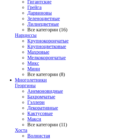
Гигантские
Грейга
Дарвиновы
Зеленоцветные
Лилиецветные
Все категории (16)
Нарциссы
Крупнокорончатые
Крупноцветковые
Махровые
Мелкокорончатые
Микс
Мини
Все категории (8)
Многолетники
Георгины
Анемоновидные
Бахромчатые
Гэллери
Декоративные
Кактусовые
Макси
Все категории (11)
Хоста
Волнистая