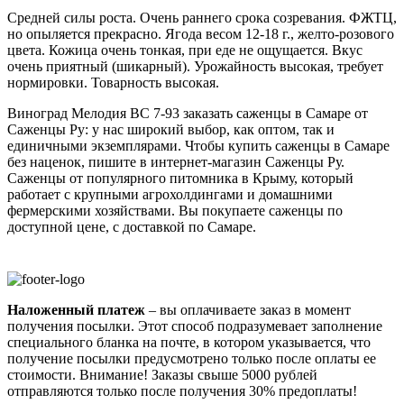
Средней силы роста. Очень раннего срока созревания. ФЖТЦ,
но опыляется прекрасно. Ягода весом 12-18 г., желто-розового
цвета. Кожица очень тонкая, при еде не ощущается. Вкус
очень приятный (шикарный). Урожайность высокая, требует
нормировки. Товарность высокая.
Виноград Мелодия ВС 7-93 заказать саженцы в Самаре от
Саженцы Ру: у нас широкий выбор, как оптом, так и
единичными экземплярами. Чтобы купить саженцы в Самаре
без наценок, пишите в интернет-магазин Саженцы Ру.
Саженцы от популярного питомника в Крыму, который
работает с крупными агрохолдингами и домашними
фермерскими хозяйствами. Вы покупаете саженцы по
доступной цене, с доставкой по Самаре.
Наложенный платеж
– вы оплачиваете заказ в момент
получения посылки. Этот способ подразумевает заполнение
специального бланка на почте, в котором указывается, что
получение посылки предусмотрено только после оплаты ее
стоимости.
Внимание! Заказы свыше 5000 рублей
отправляются только после получения 30% предоплаты!