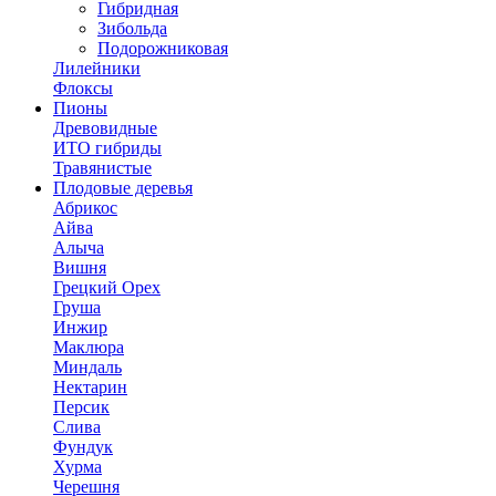
Гибридная
Зибольда
Подорожниковая
Лилейники
Флоксы
Пионы
Древовидные
ИТО гибриды
Травянистые
Плодовые деревья
Абрикос
Айва
Алыча
Вишня
Грецкий Орех
Груша
Инжир
Маклюра
Миндаль
Нектарин
Персик
Слива
Фундук
Хурма
Черешня