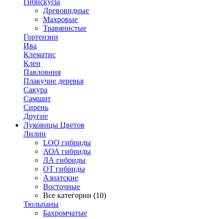
Гибискусы
Древовидные
Махровые
Травянистые
Гортензии
Ива
Клематис
Клен
Павловния
Плакучие деревья
Сакура
Самшит
Сирень
Другие
Луковицы Цветов
Лилии
LOO гибриды
АОА гибриды
ЛА гибриды
ОТ гибриды
Азиатские
Восточные
Все категории (10)
Тюльпаны
Бахромчатые