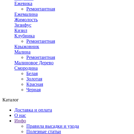
Ежевика
Ремонтантная
Ежемалина
Жимолость
Зизифус
Кизил
Клубника
Ремонтантная
Крыжовник
Малина
Ремонтантная
Малиновое Дерево
Смородина
Белая
Золотая
Красная
Черная
Каталог
Доставка и оплата
О нас
Инфо
Правила высадки и ухода
Полезные статьи