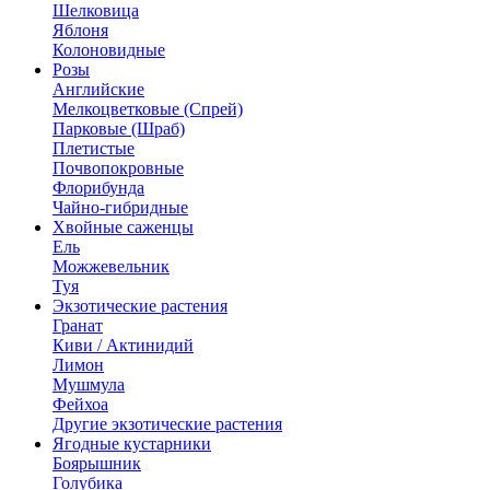
Шелковица
Яблоня
Колоновидные
Розы
Английские
Мелкоцветковые (Спрей)
Парковые (Шраб)
Плетистые
Почвопокровные
Флорибунда
Чайно-гибридные
Хвойные саженцы
Ель
Можжевельник
Туя
Экзотические растения
Гранат
Киви / Актинидий
Лимон
Мушмула
Фейхоа
Другие экзотические растения
Ягодные кустарники
Боярышник
Голубика