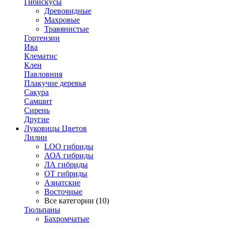
Гибискусы
Древовидные
Махровые
Травянистые
Гортензии
Ива
Клематис
Клен
Павловния
Плакучие деревья
Сакура
Самшит
Сирень
Другие
Луковицы Цветов
Лилии
LOO гибриды
АОА гибриды
ЛА гибриды
ОТ гибриды
Азиатские
Восточные
Все категории (10)
Тюльпаны
Бахромчатые