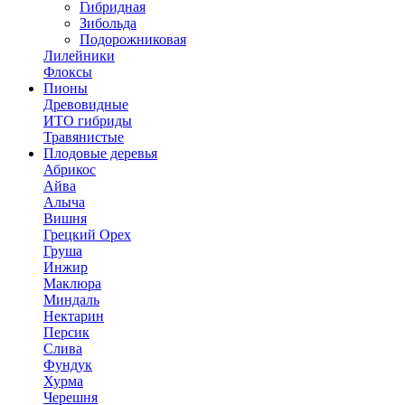
Гибридная
Зибольда
Подорожниковая
Лилейники
Флоксы
Пионы
Древовидные
ИТО гибриды
Травянистые
Плодовые деревья
Абрикос
Айва
Алыча
Вишня
Грецкий Орех
Груша
Инжир
Маклюра
Миндаль
Нектарин
Персик
Слива
Фундук
Хурма
Черешня