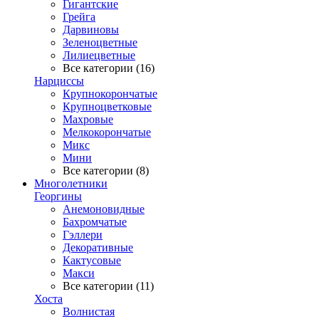
Гигантские
Грейга
Дарвиновы
Зеленоцветные
Лилиецветные
Все категории (16)
Нарциссы
Крупнокорончатые
Крупноцветковые
Махровые
Мелкокорончатые
Микс
Мини
Все категории (8)
Многолетники
Георгины
Анемоновидные
Бахромчатые
Гэллери
Декоративные
Кактусовые
Макси
Все категории (11)
Хоста
Волнистая