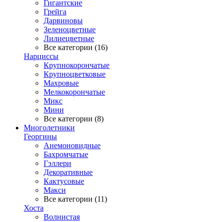
Гигантские
Грейга
Дарвиновы
Зеленоцветные
Лилиецветные
Все категории (16)
Нарциссы
Крупнокорончатые
Крупноцветковые
Махровые
Мелкокорончатые
Микс
Мини
Все категории (8)
Многолетники
Георгины
Анемоновидные
Бахромчатые
Гэллери
Декоративные
Кактусовые
Макси
Все категории (11)
Хоста
Волнистая