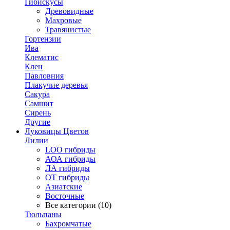
Гибискусы
Древовидные
Махровые
Травянистые
Гортензии
Ива
Клематис
Клен
Павловния
Плакучие деревья
Сакура
Самшит
Сирень
Другие
Луковицы Цветов
Лилии
LOO гибриды
АОА гибриды
ЛА гибриды
ОТ гибриды
Азиатские
Восточные
Все категории (10)
Тюльпаны
Бахромчатые