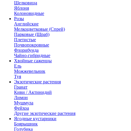
Шелковица
Яблоня
Колоновидные
Розы
Английские
Мелкоцветковые (Спрей)
Парковые (Шраб)
Плетистые
Почвопокровные
Флорибунда
Чайно-гибридные
Хвойные саженцы
Ель
Можжевельник
Туя
Экзотические растения
Гранат
Киви / Актинидий
Лимон
Мушмула
Фейхоа
Другие экзотические растения
Ягодные кустарники
Боярышник
Голубика