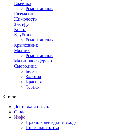
Ежевика
Ремонтантная
Ежемалина
Жимолость
Зизифус
Кизил
Клубника
Ремонтантная
Крыжовник
Малина
Ремонтантная
Малиновое Дерево
Смородина
Белая
Золотая
Красная
Черная
Каталог
Доставка и оплата
О нас
Инфо
Правила высадки и ухода
Полезные статьи