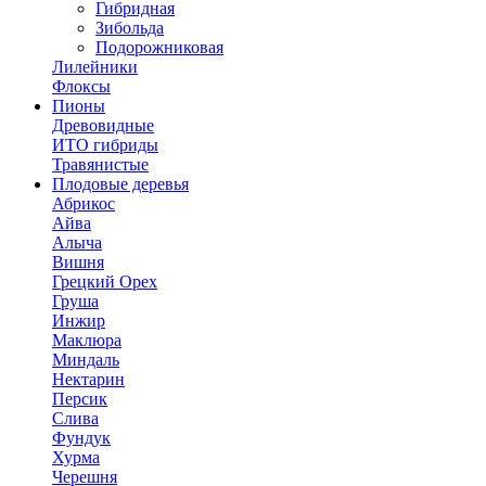
Гибридная
Зибольда
Подорожниковая
Лилейники
Флоксы
Пионы
Древовидные
ИТО гибриды
Травянистые
Плодовые деревья
Абрикос
Айва
Алыча
Вишня
Грецкий Орех
Груша
Инжир
Маклюра
Миндаль
Нектарин
Персик
Слива
Фундук
Хурма
Черешня