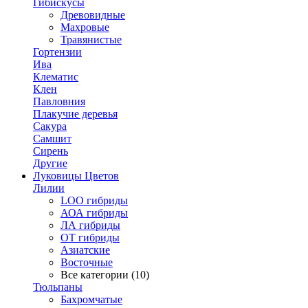
Гибискусы
Древовидные
Махровые
Травянистые
Гортензии
Ива
Клематис
Клен
Павловния
Плакучие деревья
Сакура
Самшит
Сирень
Другие
Луковицы Цветов
Лилии
LOO гибриды
АОА гибриды
ЛА гибриды
ОТ гибриды
Азиатские
Восточные
Все категории (10)
Тюльпаны
Бахромчатые