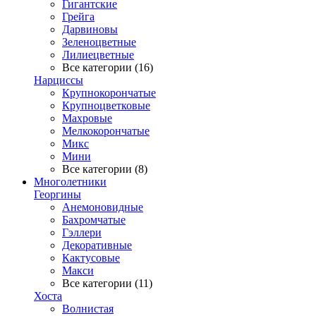
Гигантские
Грейга
Дарвиновы
Зеленоцветные
Лилиецветные
Все категории (16)
Нарциссы
Крупнокорончатые
Крупноцветковые
Махровые
Мелкокорончатые
Микс
Мини
Все категории (8)
Многолетники
Георгины
Анемоновидные
Бахромчатые
Гэллери
Декоративные
Кактусовые
Макси
Все категории (11)
Хоста
Волнистая