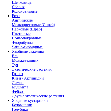
Шелковица
Яблоня
Колоновидные
Розы
Английские
Мелкоцветковые (Спрей)
Парковые (Шраб)
Плетистые
Почвопокровные
Флорибунда
Чайно-гибридные
Хвойные саженцы
Ель
Можжевельник
Туя
Экзотические растения
Гранат
Киви / Актинидий
Лимон
Мушмула
Фейхоа
Другие экзотические растения
Ягодные кустарники
Боярышник
Голубика