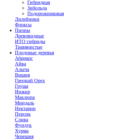
Гибридная
Зибольда
Подорожниковая
Лилейники
Флоксы
Пионы
Древовидные
ИТО гибриды
Травянистые
Плодовые деревья
Абрикос
Айва
Алыча
Вишня
Грецкий Орех
Груша
Инжир
Маклюра
Миндаль
Нектарин
Персик
Слива
Фундук
Хурма
Черешня