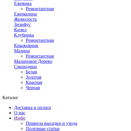
Ежевика
Ремонтантная
Ежемалина
Жимолость
Зизифус
Кизил
Клубника
Ремонтантная
Крыжовник
Малина
Ремонтантная
Малиновое Дерево
Смородина
Белая
Золотая
Красная
Черная
Каталог
Доставка и оплата
О нас
Инфо
Правила высадки и ухода
Полезные статьи