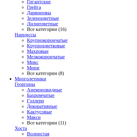
Гигантские
Грейга
Дарвиновы
Зеленоцветные
Лилиецветные
Все категории (16)
Нарциссы
Крупнокорончатые
Крупноцветковые
Махровые
Мелкокорончатые
Микс
Мини
Все категории (8)
Многолетники
Георгины
Анемоновидные
Бахромчатые
Гэллери
Декоративные
Кактусовые
Макси
Все категории (11)
Хоста
Волнистая