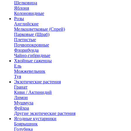
Шелковица
Яблоня
Колоновидные
Розы
Английские
Мелкоцветковые (Спрей)
Парковые (Шраб)
Плетистые
Почвопокровные
Флорибунда
Чайно-гибридные
Хвойные саженцы
Ель
Можжевельник
Туя
Экзотические растения
Гранат
Киви / Актинидий
Лимон
Мушмула
Фейхоа
Другие экзотические растения
Ягодные кустарники
Боярышник
Голубика