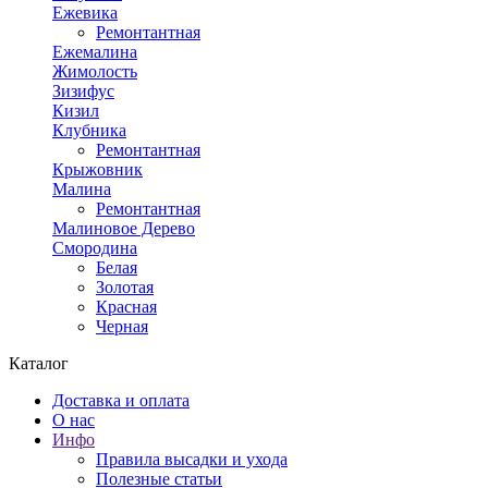
Ежевика
Ремонтантная
Ежемалина
Жимолость
Зизифус
Кизил
Клубника
Ремонтантная
Крыжовник
Малина
Ремонтантная
Малиновое Дерево
Смородина
Белая
Золотая
Красная
Черная
Каталог
Доставка и оплата
О нас
Инфо
Правила высадки и ухода
Полезные статьи