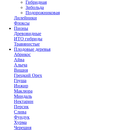
Гибридная
Зибольда
Подорожниковая
Лилейники
Флоксы
Пионы
Древовидные
ИТО гибриды
Травянистые
Плодовые деревья
Абрикос
Айва
Алыча
Вишня
Грецкий Орех
Груша
Инжир
Маклюра
Миндаль
Нектарин
Персик
Слива
Фундук
Хурма
Черешня