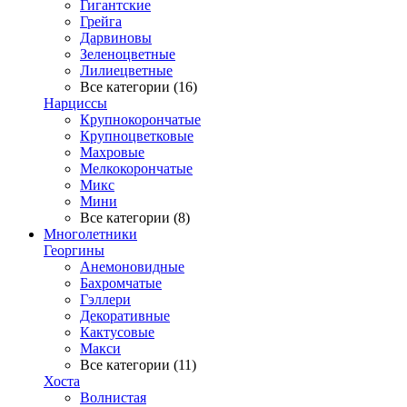
Гигантские
Грейга
Дарвиновы
Зеленоцветные
Лилиецветные
Все категории (16)
Нарциссы
Крупнокорончатые
Крупноцветковые
Махровые
Мелкокорончатые
Микс
Мини
Все категории (8)
Многолетники
Георгины
Анемоновидные
Бахромчатые
Гэллери
Декоративные
Кактусовые
Макси
Все категории (11)
Хоста
Волнистая