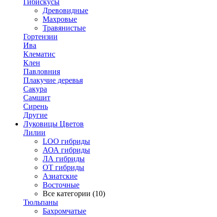
Гибискусы
Древовидные
Махровые
Травянистые
Гортензии
Ива
Клематис
Клен
Павловния
Плакучие деревья
Сакура
Самшит
Сирень
Другие
Луковицы Цветов
Лилии
LOO гибриды
АОА гибриды
ЛА гибриды
ОТ гибриды
Азиатские
Восточные
Все категории (10)
Тюльпаны
Бахромчатые