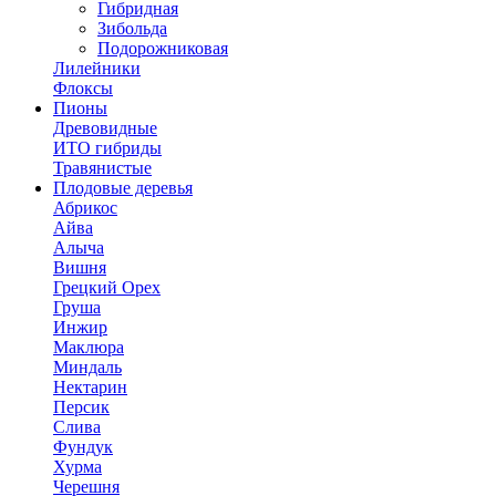
Гибридная
Зибольда
Подорожниковая
Лилейники
Флоксы
Пионы
Древовидные
ИТО гибриды
Травянистые
Плодовые деревья
Абрикос
Айва
Алыча
Вишня
Грецкий Орех
Груша
Инжир
Маклюра
Миндаль
Нектарин
Персик
Слива
Фундук
Хурма
Черешня