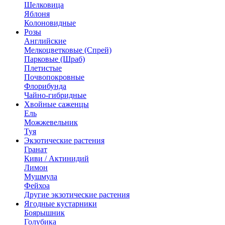
Шелковица
Яблоня
Колоновидные
Розы
Английские
Мелкоцветковые (Спрей)
Парковые (Шраб)
Плетистые
Почвопокровные
Флорибунда
Чайно-гибридные
Хвойные саженцы
Ель
Можжевельник
Туя
Экзотические растения
Гранат
Киви / Актинидий
Лимон
Мушмула
Фейхоа
Другие экзотические растения
Ягодные кустарники
Боярышник
Голубика