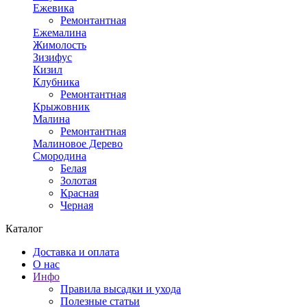
Ежевика
Ремонтантная
Ежемалина
Жимолость
Зизифус
Кизил
Клубника
Ремонтантная
Крыжовник
Малина
Ремонтантная
Малиновое Дерево
Смородина
Белая
Золотая
Красная
Черная
Каталог
Доставка и оплата
О нас
Инфо
Правила высадки и ухода
Полезные статьи