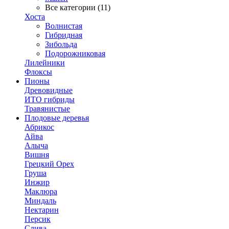
Все категории (11)
Хоста
Волнистая
Гибридная
Зибольда
Подорожниковая
Лилейники
Флоксы
Пионы
Древовидные
ИТО гибриды
Травянистые
Плодовые деревья
Абрикос
Айва
Алыча
Вишня
Грецкий Орех
Груша
Инжир
Маклюра
Миндаль
Нектарин
Персик
Слива