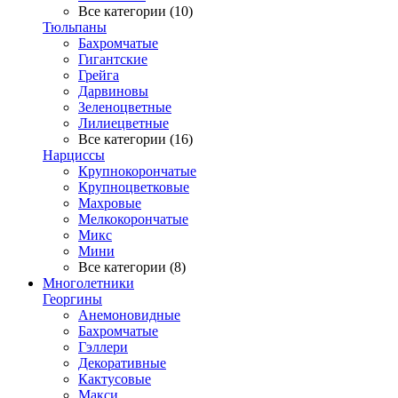
Все категории (10)
Тюльпаны
Бахромчатые
Гигантские
Грейга
Дарвиновы
Зеленоцветные
Лилиецветные
Все категории (16)
Нарциссы
Крупнокорончатые
Крупноцветковые
Махровые
Мелкокорончатые
Микс
Мини
Все категории (8)
Многолетники
Георгины
Анемоновидные
Бахромчатые
Гэллери
Декоративные
Кактусовые
Макси