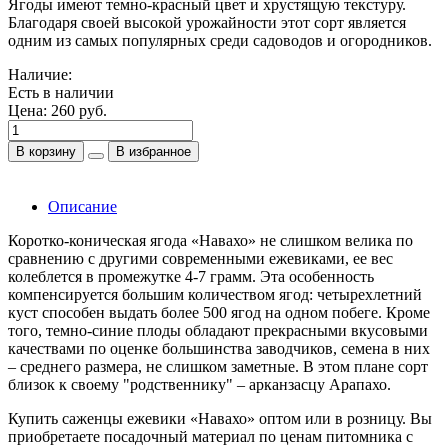
Ягоды имеют темно-красный цвет и хрустящую текстуру.
Благодаря своей высокой урожайности этот сорт является
одним из самых популярных среди садоводов и огородников.
Наличие:
Есть в наличии
Цена:
260 руб.
В корзину
В избранное
Описание
Коротко-коническая ягода «Навахо» не слишком велика по
сравнению с другими современными ежевиками, ее вес
колеблется в промежутке 4-7 грамм. Эта особенность
компенсируется большим количеством ягод: четырехлетний
куст способен выдать более 500 ягод на одном побеге. Кроме
того, темно-синие плоды обладают прекрасными вкусовыми
качествами по оценке большинства заводчиков, семена в них
– среднего размера, не слишком заметные. В этом плане сорт
близок к своему "родственнику" – арканзасцу Арапахо.
Купить саженцы ежевики «Навахо» оптом или в розницу. Вы
приобретаете посадочный материал по ценам питомника с