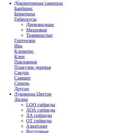
Декоративные саженцы
Барбарис
Бирючина
Гибискусы
Древовидные
Махровые
Травянистые
Гортензии
Ива
Клематис
Клен
Павловния
Плакучие деревья
Сакура
Самшит
Сирень
Другие
Луковицы Цветов
Лилии
LOO гибриды
АОА гибриды
ЛА гибриды
ОТ гибриды
Азиатские
Восточные