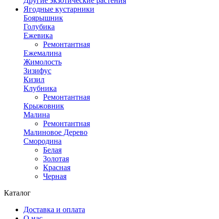
Другие экзотические растения
Ягодные кустарники
Боярышник
Голубика
Ежевика
Ремонтантная
Ежемалина
Жимолость
Зизифус
Кизил
Клубника
Ремонтантная
Крыжовник
Малина
Ремонтантная
Малиновое Дерево
Смородина
Белая
Золотая
Красная
Черная
Каталог
Доставка и оплата
О нас