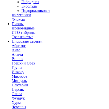
Гибридная
Зибольда
Подорожниковая
Лилейники
Флоксы
Пионы
Древовидные
ИТО гибриды
Травянистые
Плодовые деревья
Абрикос
Айва
Алыча
Вишня
Грецкий Орех
Груша
Инжир
Маклюра
Миндаль
Нектарин
Персик
Слива
Фундук
Хурма
Черешня