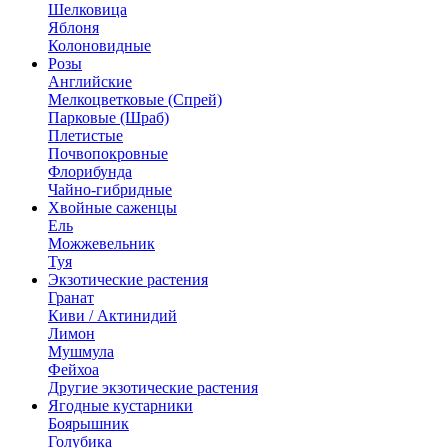
Шелковица
Яблоня
Колоновидные
Розы
Английские
Мелкоцветковые (Спрей)
Парковые (Шраб)
Плетистые
Почвопокровные
Флорибунда
Чайно-гибридные
Хвойные саженцы
Ель
Можжевельник
Туя
Экзотические растения
Гранат
Киви / Актинидий
Лимон
Мушмула
Фейхоа
Другие экзотические растения
Ягодные кустарники
Боярышник
Голубика