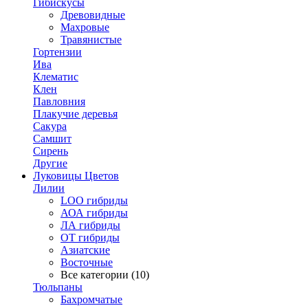
Гибискусы
Древовидные
Махровые
Травянистые
Гортензии
Ива
Клематис
Клен
Павловния
Плакучие деревья
Сакура
Самшит
Сирень
Другие
Луковицы Цветов
Лилии
LOO гибриды
АОА гибриды
ЛА гибриды
ОТ гибриды
Азиатские
Восточные
Все категории (10)
Тюльпаны
Бахромчатые