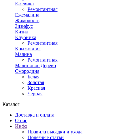
Ежевика
Ремонтантная
Ежемалина
Жимолость
Зизифус
Кизил
Клубника
Ремонтантная
Крыжовник
Малина
Ремонтантная
Малиновое Дерево
Смородина
Белая
Золотая
Красная
Черная
Каталог
Доставка и оплата
О нас
Инфо
Правила высадки и ухода
Полезные статьи