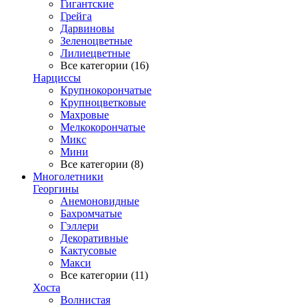
Гигантские
Грейга
Дарвиновы
Зеленоцветные
Лилиецветные
Все категории (16)
Нарциссы
Крупнокорончатые
Крупноцветковые
Махровые
Мелкокорончатые
Микс
Мини
Все категории (8)
Многолетники
Георгины
Анемоновидные
Бахромчатые
Гэллери
Декоративные
Кактусовые
Макси
Все категории (11)
Хоста
Волнистая