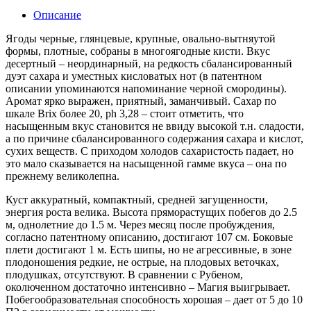
Описание
Ягоды черные, глянцевые, крупные, овально-вытняутой
формы, плотные, собраны в многоягодные кисти. Вкус
десертный – неординарный, на редкость сбалансированный
дуэт сахара и уместных кисловатых нот (в патентном
описании упоминаются напоминание черной смородины).
Аромат ярко выражен, приятный, заманчивый. Сахар по
шкале Brix более 20, ph 3,28 – стоит отметить, что
насыщенным вкус становится не ввиду высокой т.н. сладости,
а по причине сбалансированного содержания сахара и кислот,
сухих веществ. С приходом холодов сахаристость падает, но
это мало сказывается на насыщенной гамме вкуса – она по
прежнему великолепна.
Куст аккуратный, компактный, средней загущенности,
энергия роста велика. Высота пряморастущих побегов до 2.5
м, однолетние до 1.5 м. Через месяц после пробуждения,
согласно патентному описанию, достигают 107 см. Боковые
плети достигают 1 м. Есть шипы, но не агрессивные, в зоне
плодоношения редкие, не острые, на плодовых веточках,
плодушках, отсутствуют. В сравнении с Рубеном,
околюченном достаточно интенсивно – Магия выигрывает.
Побегообразовательная способность хорошая – дает от 5 до 10