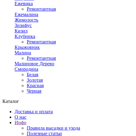
Ежевика
Ремонтантная
Ежемалина
Жимолость
Зизифус
Кизил
Клубника
Ремонтантная
Крыжовник
Малина
Ремонтантная
Малиновое Дерево
Смородина
Белая
Золотая
Красная
Черная
Каталог
Доставка и оплата
О нас
Инфо
Правила высадки и ухода
Полезные статьи