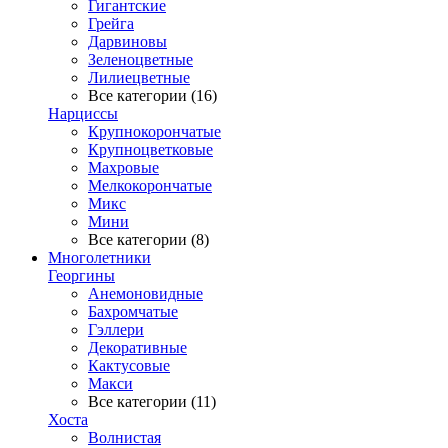
Гигантские
Грейга
Дарвиновы
Зеленоцветные
Лилиецветные
Все категории (16)
Нарциссы
Крупнокорончатые
Крупноцветковые
Махровые
Мелкокорончатые
Микс
Мини
Все категории (8)
Многолетники
Георгины
Анемоновидные
Бахромчатые
Гэллери
Декоративные
Кактусовые
Макси
Все категории (11)
Хоста
Волнистая