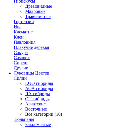
Гибискусы
Древовидные
Махровые
Травянистые
Гортензии
Ива
Клематис
Клен
Павловния
Плакучие деревья
Сакура
Самшит
Сирень
Другие
Луковицы Цветов
Лилии
LOO гибриды
АОА гибриды
ЛА гибриды
ОТ гибриды
Азиатские
Восточные
Все категории (10)
Тюльпаны
Бахромчатые