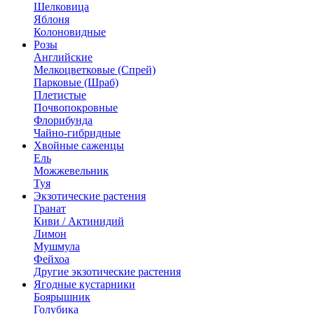
Шелковица
Яблоня
Колоновидные
Розы
Английские
Мелкоцветковые (Спрей)
Парковые (Шраб)
Плетистые
Почвопокровные
Флорибунда
Чайно-гибридные
Хвойные саженцы
Ель
Можжевельник
Туя
Экзотические растения
Гранат
Киви / Актинидий
Лимон
Мушмула
Фейхоа
Другие экзотические растения
Ягодные кустарники
Боярышник
Голубика