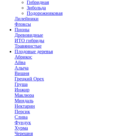
Гибридная
Зибольда
Подорожниковая
Лилейники
Флоксы
Пионы
Древовидные
ИТО гибриды
Травянистые
Плодовые деревья
Абрикос
Айва
Алыча
Вишня
Грецкий Орех
Груша
Инжир
Маклюра
Миндаль
Нектарин
Персик
Слива
Фундук
Хурма
Черешня