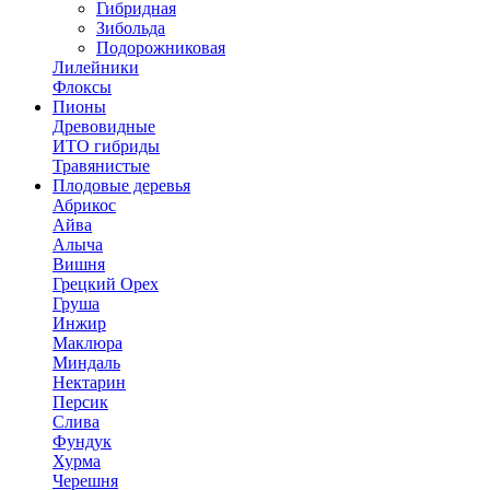
Гибридная
Зибольда
Подорожниковая
Лилейники
Флоксы
Пионы
Древовидные
ИТО гибриды
Травянистые
Плодовые деревья
Абрикос
Айва
Алыча
Вишня
Грецкий Орех
Груша
Инжир
Маклюра
Миндаль
Нектарин
Персик
Слива
Фундук
Хурма
Черешня