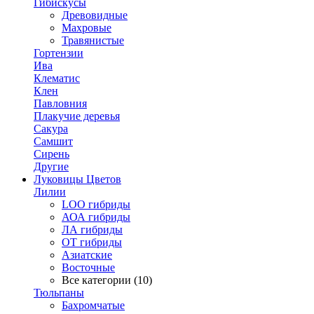
Гибискусы
Древовидные
Махровые
Травянистые
Гортензии
Ива
Клематис
Клен
Павловния
Плакучие деревья
Сакура
Самшит
Сирень
Другие
Луковицы Цветов
Лилии
LOO гибриды
АОА гибриды
ЛА гибриды
ОТ гибриды
Азиатские
Восточные
Все категории (10)
Тюльпаны
Бахромчатые