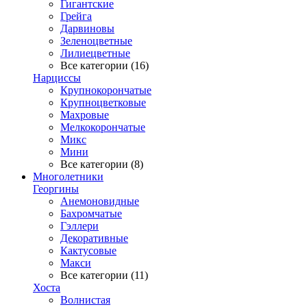
Гигантские
Грейга
Дарвиновы
Зеленоцветные
Лилиецветные
Все категории (16)
Нарциссы
Крупнокорончатые
Крупноцветковые
Махровые
Мелкокорончатые
Микс
Мини
Все категории (8)
Многолетники
Георгины
Анемоновидные
Бахромчатые
Гэллери
Декоративные
Кактусовые
Макси
Все категории (11)
Хоста
Волнистая