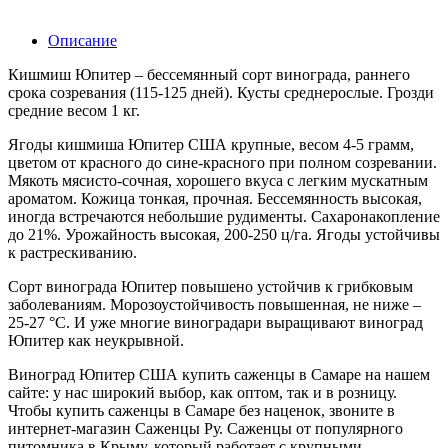
Описание
Кишмиш Юпитер – бессемянный сорт винограда, раннего
срока созревания (115-125 дней). Кусты среднерослые. Грозди
средние весом 1 кг.
Ягоды кишмиша Юпитер США крупные, весом 4-5 грамм,
цветом от красного до сине-красного при полном созревании.
Мякоть мясисто-сочная, хорошего вкуса с легким мускатным
ароматом. Кожица тонкая, прочная. Бессемянность высокая,
иногда встречаются небольшие рудименты. Сахаронакопление
до 21%. Урожайность высокая, 200-250 ц/га. Ягоды устойчивы
к растрескиванию.
Сорт винограда Юпитер повышено устойчив к грибковым
заболеваниям. Морозоустойчивость повышенная, не ниже –
25-27 °С. И уже многие виноградари выращивают виноград
Юпитер как неукрывной.
Виноград Юпитер США купить саженцы в Самаре на нашем
сайте: у нас широкий выбор, как оптом, так и в розницу.
Чтобы купить саженцы в Самаре без наценок, звоните в
интернет-магазин Саженцы Ру. Саженцы от популярного
питомника в Крыму, который работает с крупными