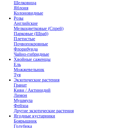
Шелковица
Яблоня
Колоновидные
Розы
Английские
Мелкоцветковые (Спрей)
Парковые (Шраб)
Плетистые
Почвопокровные
Флорибунда
Чайно-гибридные
Хвойные саженцы
Ель
Можжевельник
Туя
Экзотические растения
Гранат
Киви / Актинидий
Лимон
Мушмула
Фейхоа
Другие экзотические растения
Ягодные кустарники
Боярышник
Голубика