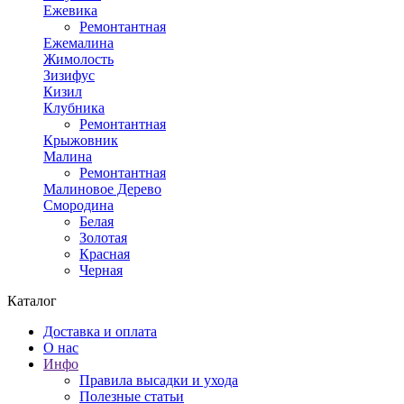
Ежевика
Ремонтантная
Ежемалина
Жимолость
Зизифус
Кизил
Клубника
Ремонтантная
Крыжовник
Малина
Ремонтантная
Малиновое Дерево
Смородина
Белая
Золотая
Красная
Черная
Каталог
Доставка и оплата
О нас
Инфо
Правила высадки и ухода
Полезные статьи