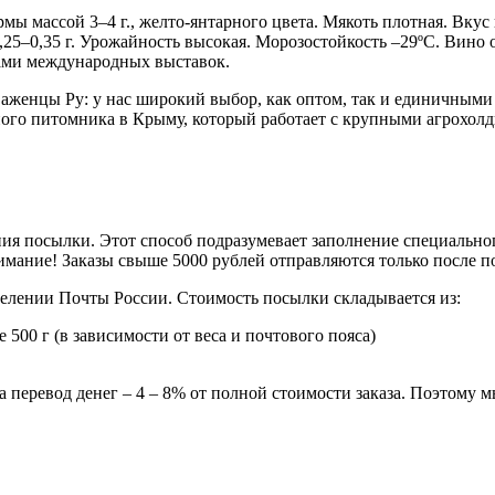
мы массой 3–4 г., желто-янтарного цвета. Мякоть плотная. Вку
0,25–0,35 г. Урожайность высокая. Морозостойкость –29ºС. Вин
ами международных выставок.
аженцы Ру: у нас широкий выбор, как оптом, так и единичными
ого питомника в Крыму, который работает с крупными агрохол
ия посылки. Этот способ подразумевает заполнение специальног
мание! Заказы свыше 5000 рублей отправляются только после 
делении Почты России. Стоимость посылки складывается из:
 500 г (в зависимости от веса и почтового пояса)
 перевод денег – 4 – 8% от полной стоимости заказа. Поэтому 