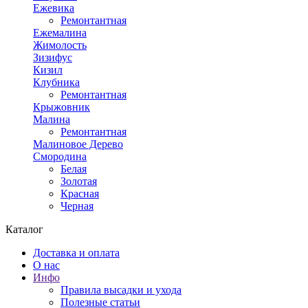
Ежевика
Ремонтантная
Ежемалина
Жимолость
Зизифус
Кизил
Клубника
Ремонтантная
Крыжовник
Малина
Ремонтантная
Малиновое Дерево
Смородина
Белая
Золотая
Красная
Черная
Каталог
Доставка и оплата
О нас
Инфо
Правила высадки и ухода
Полезные статьи