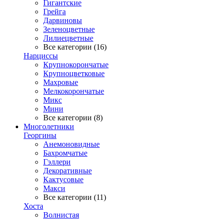
Гигантские
Грейга
Дарвиновы
Зеленоцветные
Лилиецветные
Все категории (16)
Нарциссы
Крупнокорончатые
Крупноцветковые
Махровые
Мелкокорончатые
Микс
Мини
Все категории (8)
Многолетники
Георгины
Анемоновидные
Бахромчатые
Гэллери
Декоративные
Кактусовые
Макси
Все категории (11)
Хоста
Волнистая