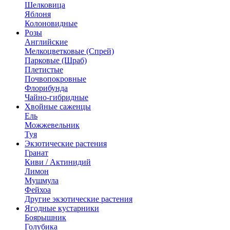
Шелковица
Яблоня
Колоновидные
Розы
Английские
Мелкоцветковые (Спрей)
Парковые (Шраб)
Плетистые
Почвопокровные
Флорибунда
Чайно-гибридные
Хвойные саженцы
Ель
Можжевельник
Туя
Экзотические растения
Гранат
Киви / Актинидий
Лимон
Мушмула
Фейхоа
Другие экзотические растения
Ягодные кустарники
Боярышник
Голубика