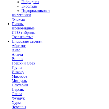
Гибридная
Зибольда
Подорожниковая
Лилейники
Флоксы
Пионы
Древовидные
ИТО гибриды
Травянистые
Плодовые деревья
Абрикос
Айва
Алыча
Вишня
Грецкий Орех
Груша
Инжир
Маклюра
Миндаль
Нектарин
Персик
Слива
Фундук
Хурма
Черешня