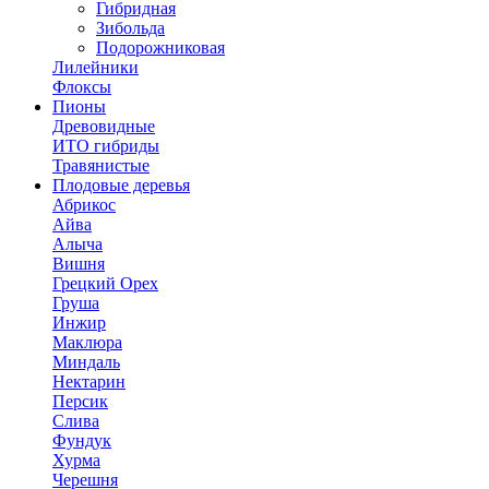
Гибридная
Зибольда
Подорожниковая
Лилейники
Флоксы
Пионы
Древовидные
ИТО гибриды
Травянистые
Плодовые деревья
Абрикос
Айва
Алыча
Вишня
Грецкий Орех
Груша
Инжир
Маклюра
Миндаль
Нектарин
Персик
Слива
Фундук
Хурма
Черешня