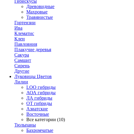
Гибискусы
Древовидные
Махровые
Травянистые
Гортензии
Ива
Клематис
Клен
Павловния
Плакучие деревья
Сакура
Самшит
Сирень
Другие
Луковицы Цветов
Лилии
LOO гибриды
АОА гибриды
ЛА гибриды
ОТ гибриды
Азиатские
Восточные
Все категории (10)
Тюльпаны
Бахромчатые