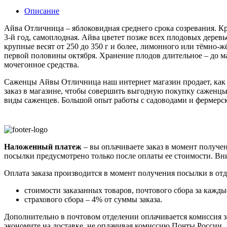
Описание
Айва Отличница – яблоковидная среднего срока созревания. Кр
3-й год, самоплодная. Айва цветет позже всех плодовых дерев
крупные весят от 250 до 350 г и более, лимонного или тёмно-
первой половины октября. Хранение плодов длительное – до ма
мочегонное средства.
Саженцы Айвы Отличница наш интернет магазин продает, как 
заказ в магазине, чтобы совершить выгодную покупку саженцы
виды саженцев. Большой опыт работы с садоводами и фермерски
Наложенный платеж
– вы оплачиваете заказ в момент получен
посылки предусмотрено только после оплаты ее стоимости.
Вни
Оплата заказа производится в момент получения посылки в от
стоимости заказанных товаров, почтового сбора за каждые
страхового сбора – 4% от суммы заказа.
Дополнительно в почтовом отделении оплачивается комиссия за
экономите на доставке, не оплачивая комиссию Почты России.