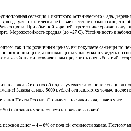
упноплодная селекция Никитского Ботанического Сада. Деревья 
ьев, когда уже практически не бывает весенних заморозков, что
жёлтого цвета. При обычной хорошей агротехнике урожаи получаю
рта. Морозостойкость средняя (до –27 С). Устойчивость к забо
оптом, так и по розничным ценам, вы покупаете саженцы по це
 по розничной цене, а оптовые цены у нас можно увидеть на с
ми хозяйствами позволяет нам предлагать очень богатый ассорт
ия посылки. Этот способ подразумевает заполнение специальног
мание! Заказы свыше 5000 рублей отправляются только после 
делении Почты России. Стоимость посылки складывается из:
 500 г (в зависимости от веса и почтового пояса)
 перевод денег – 4 – 8% от полной стоимости заказа. Поэтому 