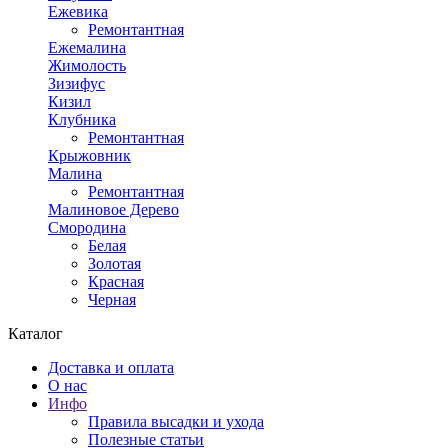
Ежевика
Ремонтантная
Ежемалина
Жимолость
Зизифус
Кизил
Клубника
Ремонтантная
Крыжовник
Малина
Ремонтантная
Малиновое Дерево
Смородина
Белая
Золотая
Красная
Черная
Каталог
Доставка и оплата
О нас
Инфо
Правила высадки и ухода
Полезные статьи