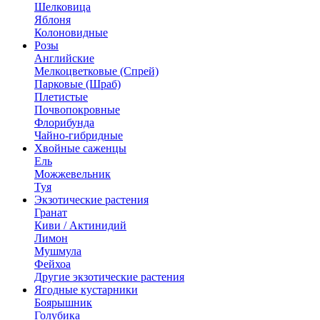
Шелковица
Яблоня
Колоновидные
Розы
Английские
Мелкоцветковые (Спрей)
Парковые (Шраб)
Плетистые
Почвопокровные
Флорибунда
Чайно-гибридные
Хвойные саженцы
Ель
Можжевельник
Туя
Экзотические растения
Гранат
Киви / Актинидий
Лимон
Мушмула
Фейхоа
Другие экзотические растения
Ягодные кустарники
Боярышник
Голубика