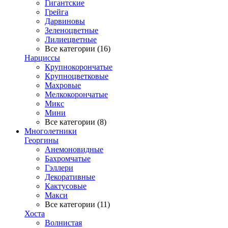
Гигантские
Грейга
Дарвиновы
Зеленоцветные
Лилиецветные
Все категории (16)
Нарциссы
Крупнокорончатые
Крупноцветковые
Махровые
Мелкокорончатые
Микс
Мини
Все категории (8)
Многолетники
Георгины
Анемоновидные
Бахромчатые
Гэллери
Декоративные
Кактусовые
Макси
Все категории (11)
Хоста
Волнистая