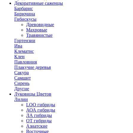
Декоративные саженцы
Барбарис
Бирючина
Гибискусы
Древовидные
Махровые
Травянистые
Гортензии
Ива
Клематис
Клен
Павловния
Плакучие деревья
Сакура
Самшит
Сирень
Другие
Луковицы Цветов
Лилии
LOO гибриды
АОА гибриды
ЛА гибриды
ОТ гибриды
Азиатские
Восточные