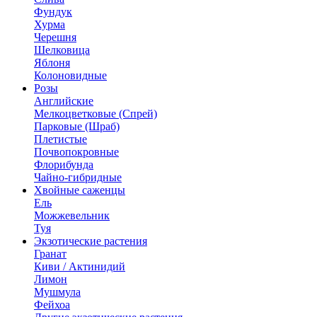
Фундук
Хурма
Черешня
Шелковица
Яблоня
Колоновидные
Розы
Английские
Мелкоцветковые (Спрей)
Парковые (Шраб)
Плетистые
Почвопокровные
Флорибунда
Чайно-гибридные
Хвойные саженцы
Ель
Можжевельник
Туя
Экзотические растения
Гранат
Киви / Актинидий
Лимон
Мушмула
Фейхоа