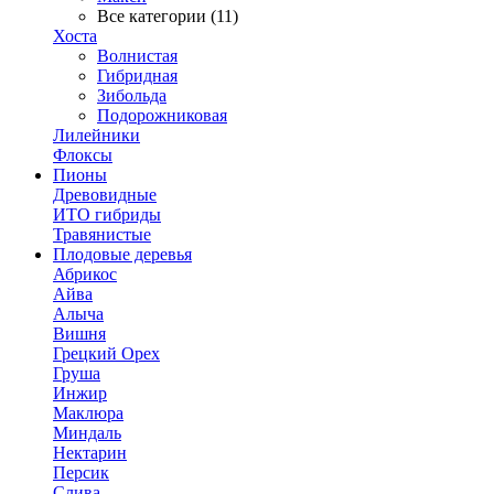
Все категории (11)
Хоста
Волнистая
Гибридная
Зибольда
Подорожниковая
Лилейники
Флоксы
Пионы
Древовидные
ИТО гибриды
Травянистые
Плодовые деревья
Абрикос
Айва
Алыча
Вишня
Грецкий Орех
Груша
Инжир
Маклюра
Миндаль
Нектарин
Персик
Слива