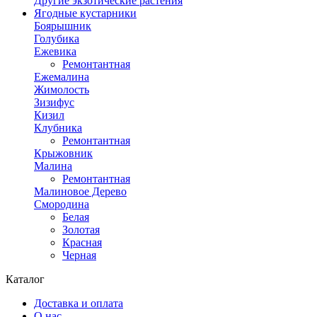
Другие экзотические растения
Ягодные кустарники
Боярышник
Голубика
Ежевика
Ремонтантная
Ежемалина
Жимолость
Зизифус
Кизил
Клубника
Ремонтантная
Крыжовник
Малина
Ремонтантная
Малиновое Дерево
Смородина
Белая
Золотая
Красная
Черная
Каталог
Доставка и оплата
О нас