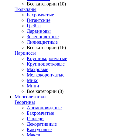
Все категории (10)
Тюльпаны
Бахромчатые
Гигантские
Грейга
Дарвиновы
Зеленоцветные
Лилиецветные
Все категории (16)
Нарциссы
Крупнокорончатые
Крупноцветковые
Махровые
Мелкокорончатые
Микс
Мини
Все категории (8)
Многолетники
Георгины
Анемоновидные
Бахромчатые
Гэллери
Декоративные
Кактусовые
Макси