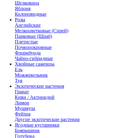
Шелковица
Яблоня
Колоновидные
Розы
Английские
Мелкоцветковые (Спрей)
Парковые (Шраб)
Плетистые
Почвопокровные
Флорибунда
Чайно-гибридные
Хвойные саженцы
Ель
Можжевельник
Туя
Экзотические растения
Гранат
Киви / Актинидий
Лимон
Мушмула
Фейхоа
Другие экзотические растения
Ягодные кустарники
Боярышник
Голубика