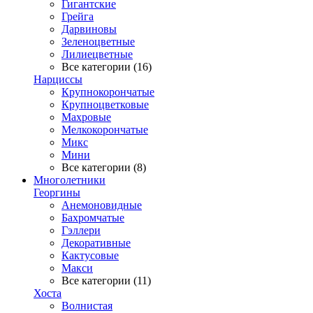
Гигантские
Грейга
Дарвиновы
Зеленоцветные
Лилиецветные
Все категории (16)
Нарциссы
Крупнокорончатые
Крупноцветковые
Махровые
Мелкокорончатые
Микс
Мини
Все категории (8)
Многолетники
Георгины
Анемоновидные
Бахромчатые
Гэллери
Декоративные
Кактусовые
Макси
Все категории (11)
Хоста
Волнистая