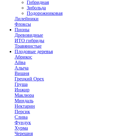
Гибридная
Зибольда
Подорожниковая
Лилейники
Флоксы
Пионы
Древовидные
ИТО гибриды
Травянистые
Плодовые деревья
Абрикос
Айва
Алыча
Вишня
Грецкий Орех
Груша
Инжир
Маклюра
Миндаль
Нектарин
Персик
Слива
Фундук
Хурма
Черешня