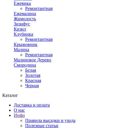
Ежевика
Ремонтантная
Ежемалина
Жимолость
Зизифус
Кизил
Клубника
Ремонтантная
Крыжовник
Малина
Ремонтантная
Малиновое Дерево
Смородина
Белая
Золотая
Красная
Черная
Каталог
Доставка и оплата
О нас
Инфо
Правила высадки и ухода
Полезные статьи