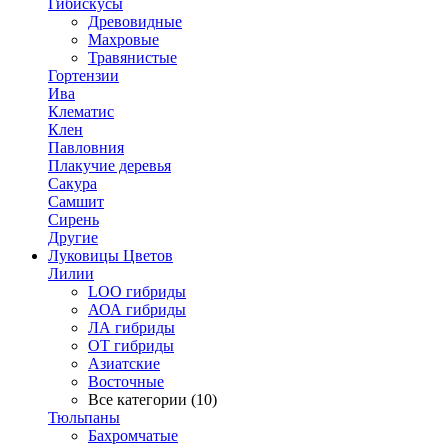
Гибискусы
Древовидные
Махровые
Травянистые
Гортензии
Ива
Клематис
Клен
Павловния
Плакучие деревья
Сакура
Самшит
Сирень
Другие
Луковицы Цветов
Лилии
LOO гибриды
АОА гибриды
ЛА гибриды
ОТ гибриды
Азиатские
Восточные
Все категории (10)
Тюльпаны
Бахромчатые