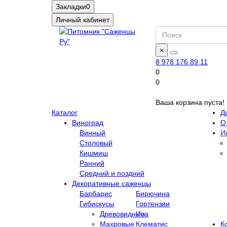
Закладки
0
Личный кабинет
×
8 978 176 89 11
0
0
Ваша корзина пуста!
Каталог
Д
Виноград
О
Винный
И
Столовый
Кишмиш
Ранний
Средний и поздний
Декоративные саженцы
Барбарис
Бирючина
Гибискусы
Гортензии
Древовидные
Ива
Махровые
Клематис
К