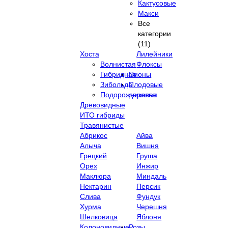
Кактусовые
Макси
Все
категории
(11)
Хоста
Лилейники
Волнистая
Флоксы
Гибридная
Пионы
Зибольда
Плодовые
Подорожниковая
деревья
Древовидные
ИТО гибриды
Травянистые
Абрикос
Айва
Алыча
Вишня
Грецкий
Груша
Орех
Инжир
Маклюра
Миндаль
Нектарин
Персик
Слива
Фундук
Хурма
Черешня
Шелковица
Яблоня
Колоновидные
Розы