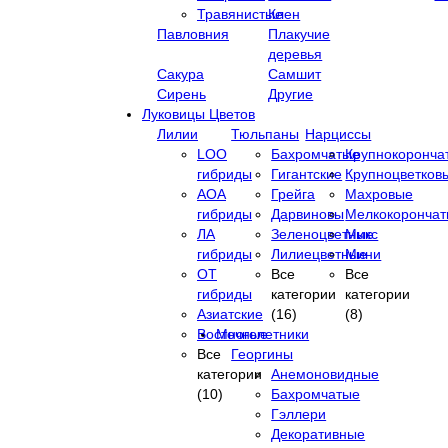
Травянистые
Клен
Павловния
Плакучие
деревья
Сакура
Самшит
Сирень
Другие
Луковицы Цветов
Лилии
Тюльпаны
Нарциссы
LOO
Бахромчатые
Крупнокоронча
гибриды
Гигантские
Крупноцветков
АОА
Грейга
Махровые
гибриды
Дарвиновы
Мелкокоронча
ЛА
Зеленоцветные
Микс
гибриды
Лилиецветные
Мини
ОТ
Все
Все
гибриды
категории
категории
Азиатские
(16)
(8)
Восточные
Многолетники
Все
Георгины
категории
Анемоновидные
(10)
Бахромчатые
Гэллери
Декоративные