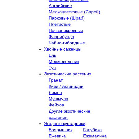
Английские
Мелкоцветковые (Спрей)
Парковые (Шраб)
Плетистые
Почвопокровные
Флорибунда
Чайно-гибридные
Хвойные саженцы
Ель
Можжевельник
Туя
Экзотические растения
Гранат
Киви / Актинидий
Лимон
Мушмула
Фейхоа
Другие экзотические
растения
Ягодные кустарники
Боярышник
Голубика
Ежевика
Ежемалина