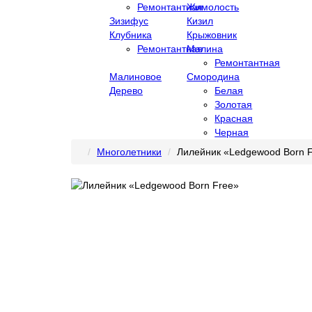
Ремонтантная
Жимолость
Зизифус
Кизил
Клубника
Крыжовник
Ремонтантная
Малина
Ремонтантная
Малиновое
Смородина
Дерево
Белая
Золотая
Красная
Черная
Многолетники
Лилейник «Ledgewood Born 