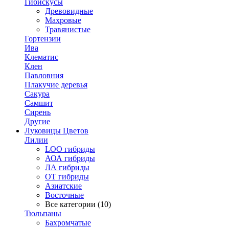
Гибискусы
Древовидные
Махровые
Травянистые
Гортензии
Ива
Клематис
Клен
Павловния
Плакучие деревья
Сакура
Самшит
Сирень
Другие
Луковицы Цветов
Лилии
LOO гибриды
АОА гибриды
ЛА гибриды
ОТ гибриды
Азиатские
Восточные
Все категории (10)
Тюльпаны
Бахромчатые