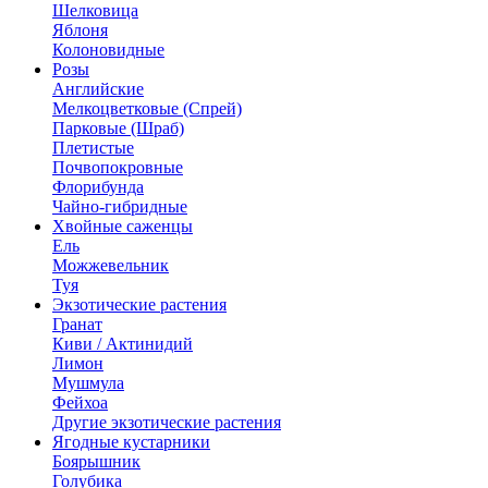
Шелковица
Яблоня
Колоновидные
Розы
Английские
Мелкоцветковые (Спрей)
Парковые (Шраб)
Плетистые
Почвопокровные
Флорибунда
Чайно-гибридные
Хвойные саженцы
Ель
Можжевельник
Туя
Экзотические растения
Гранат
Киви / Актинидий
Лимон
Мушмула
Фейхоа
Другие экзотические растения
Ягодные кустарники
Боярышник
Голубика