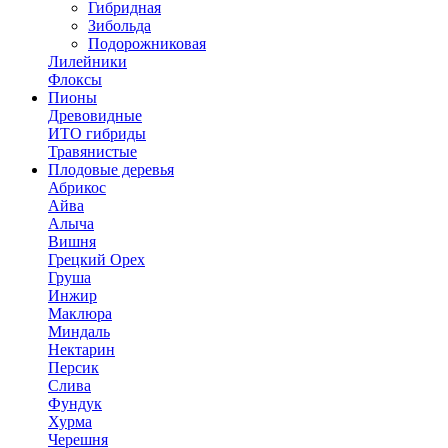
Гибридная
Зибольда
Подорожниковая
Лилейники
Флоксы
Пионы
Древовидные
ИТО гибриды
Травянистые
Плодовые деревья
Абрикос
Айва
Алыча
Вишня
Грецкий Орех
Груша
Инжир
Маклюра
Миндаль
Нектарин
Персик
Слива
Фундук
Хурма
Черешня