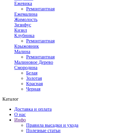
Ежевика
Ремонтантная
Ежемалина
Жимолость
Зизифус
Кизил
Клубника
Ремонтантная
Крыжовник
Малина
Ремонтантная
Малиновое Дерево
Смородина
Белая
Золотая
Красная
Черная
Каталог
Доставка и оплата
О нас
Инфо
Правила высадки и ухода
Полезные статьи