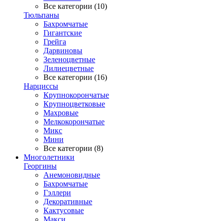
Все категории (10)
Тюльпаны
Бахромчатые
Гигантские
Грейга
Дарвиновы
Зеленоцветные
Лилиецветные
Все категории (16)
Нарциссы
Крупнокорончатые
Крупноцветковые
Махровые
Мелкокорончатые
Микс
Мини
Все категории (8)
Многолетники
Георгины
Анемоновидные
Бахромчатые
Гэллери
Декоративные
Кактусовые
Макси