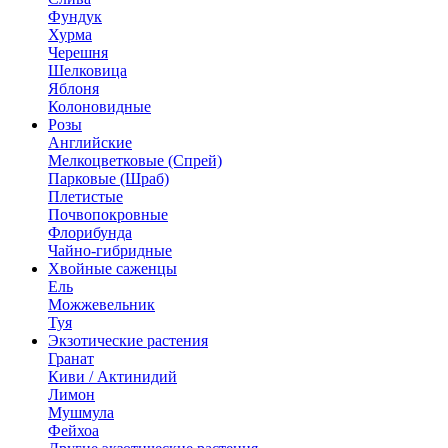
Фундук
Хурма
Черешня
Шелковица
Яблоня
Колоновидные
Розы
Английские
Мелкоцветковые (Спрей)
Парковые (Шраб)
Плетистые
Почвопокровные
Флорибунда
Чайно-гибридные
Хвойные саженцы
Ель
Можжевельник
Туя
Экзотические растения
Гранат
Киви / Актинидий
Лимон
Мушмула
Фейхоа