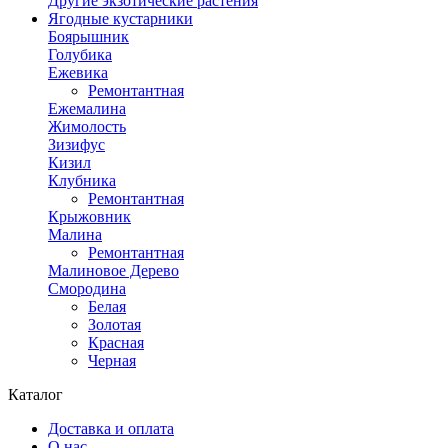
Другие экзотические растения
Ягодные кустарники
Боярышник
Голубика
Ежевика
Ремонтантная
Ежемалина
Жимолость
Зизифус
Кизил
Клубника
Ремонтантная
Крыжовник
Малина
Ремонтантная
Малиновое Дерево
Смородина
Белая
Золотая
Красная
Черная
Каталог
Доставка и оплата
О нас