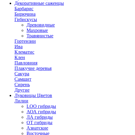
Декоративные саженцы
Барбарис
Бирючина
Гибискусы
Древовидные
Махровые
Травянистые
Гортензии
Ива
Клематис
Клен
Павловния
Плакучие деревья
Сакура
Самшит
Сирень
Другие
Луковицы Цветов
Лилии
LOO гибриды
АОА гибриды
ЛА гибриды
ОТ гибриды
Азиатские
Восточные