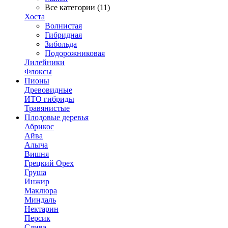
Все категории (11)
Хоста
Волнистая
Гибридная
Зибольда
Подорожниковая
Лилейники
Флоксы
Пионы
Древовидные
ИТО гибриды
Травянистые
Плодовые деревья
Абрикос
Айва
Алыча
Вишня
Грецкий Орех
Груша
Инжир
Маклюра
Миндаль
Нектарин
Персик
Слива