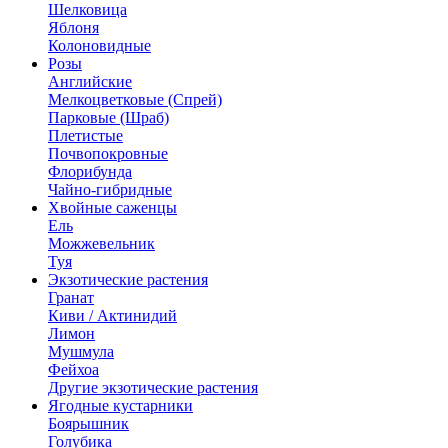
Шелковица
Яблоня
Колоновидные
Розы
Английские
Мелкоцветковые (Спрей)
Парковые (Шраб)
Плетистые
Почвопокровные
Флорибунда
Чайно-гибридные
Хвойные саженцы
Ель
Можжевельник
Туя
Экзотические растения
Гранат
Киви / Актинидий
Лимон
Мушмула
Фейхоа
Другие экзотические растения
Ягодные кустарники
Боярышник
Голубика