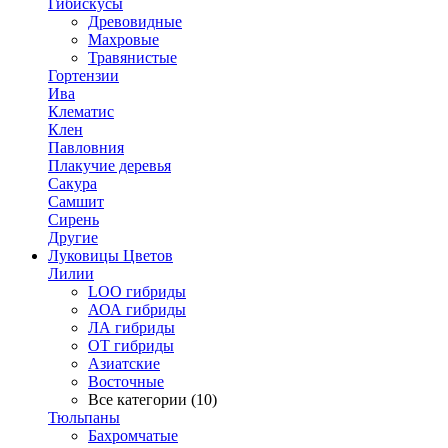
Гибискусы
Древовидные
Махровые
Травянистые
Гортензии
Ива
Клематис
Клен
Павловния
Плакучие деревья
Сакура
Самшит
Сирень
Другие
Луковицы Цветов
Лилии
LOO гибриды
АОА гибриды
ЛА гибриды
ОТ гибриды
Азиатские
Восточные
Все категории (10)
Тюльпаны
Бахромчатые