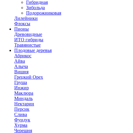
Гибридная
Зибольда
Подорожниковая
Лилейники
Флоксы
Пионы
Древовидные
ИТО гибриды
Травянистые
Плодовые деревья
Абрикос
Айва
Алыча
Вишня
Грецкий Орех
Груша
Инжир
Маклюра
Миндаль
Нектарин
Персик
Слива
Фундук
Хурма
Черешня