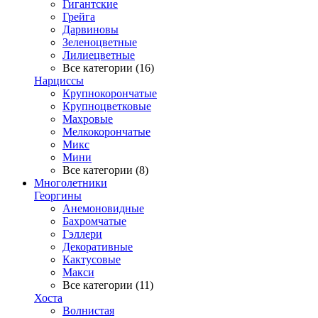
Гигантские
Грейга
Дарвиновы
Зеленоцветные
Лилиецветные
Все категории (16)
Нарциссы
Крупнокорончатые
Крупноцветковые
Махровые
Мелкокорончатые
Микс
Мини
Все категории (8)
Многолетники
Георгины
Анемоновидные
Бахромчатые
Гэллери
Декоративные
Кактусовые
Макси
Все категории (11)
Хоста
Волнистая