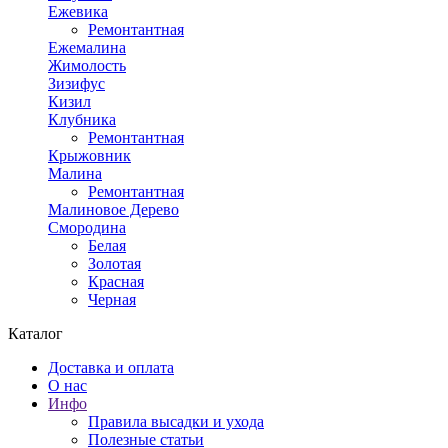
Ежевика
Ремонтантная
Ежемалина
Жимолость
Зизифус
Кизил
Клубника
Ремонтантная
Крыжовник
Малина
Ремонтантная
Малиновое Дерево
Смородина
Белая
Золотая
Красная
Черная
Каталог
Доставка и оплата
О нас
Инфо
Правила высадки и ухода
Полезные статьи