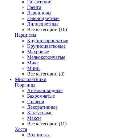
Гигантские
Грейга
Дарвиновы
Зеленоцветные
Лилиецветные
Все категории (16)
Нарциссы
Крупнокорончатые
Крупноцветковые
Махровые
Мелкокорончатые
Микс
Мини
Все категории (8)
Многолетники
Георгины
Анемоновидные
Бахромчатые
Гэллери
Декоративные
Кактусовые
Макси
Все категории (11)
Хоста
Волнистая