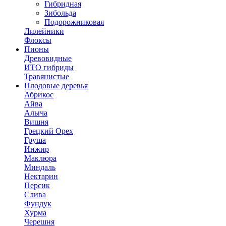
Гибридная
Зибольда
Подорожниковая
Лилейники
Флоксы
Пионы
Древовидные
ИТО гибриды
Травянистые
Плодовые деревья
Абрикос
Айва
Алыча
Вишня
Грецкий Орех
Груша
Инжир
Маклюра
Миндаль
Нектарин
Персик
Слива
Фундук
Хурма
Черешня