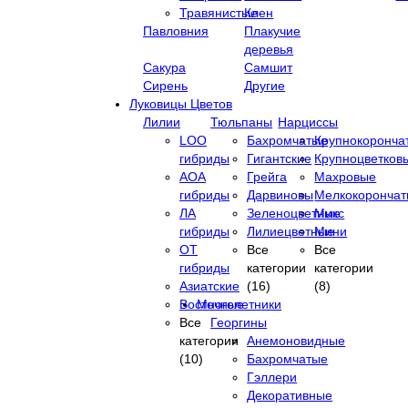
Травянистые
Клен
Павловния
Плакучие
деревья
Сакура
Самшит
Сирень
Другие
Луковицы Цветов
Лилии
Тюльпаны
Нарциссы
LOO
Бахромчатые
Крупнокоронча
гибриды
Гигантские
Крупноцветков
АОА
Грейга
Махровые
гибриды
Дарвиновы
Мелкокоронча
ЛА
Зеленоцветные
Микс
гибриды
Лилиецветные
Мини
ОТ
Все
Все
гибриды
категории
категории
Азиатские
(16)
(8)
Восточные
Многолетники
Все
Георгины
категории
Анемоновидные
(10)
Бахромчатые
Гэллери
Декоративные