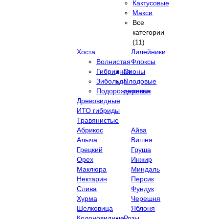
Кактусовые
Макси
Все
категории
(11)
Хоста
Лилейники
Волнистая
Флоксы
Гибридная
Пионы
Зибольда
Плодовые
Подорожниковая
деревья
Древовидные
ИТО гибриды
Травянистые
Абрикос
Айва
Алыча
Вишня
Грецкий
Груша
Орех
Инжир
Маклюра
Миндаль
Нектарин
Персик
Слива
Фундук
Хурма
Черешня
Шелковица
Яблоня
Колоновидные
Розы