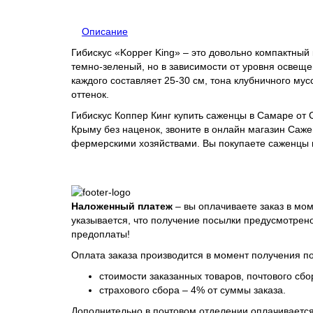
Описание
Гибискус «Kopper King» – это довольно компактный 
темно-зеленый, но в зависимости от уровня освещ
каждого составляет 25-30 см, тона клубничного му
оттенок.
Гибискус Коппер Кинг купить саженцы в Самаре от С
Крыму без наценок, звоните в онлайн магазин Саж
фермерскими хозяйствами. Вы покупаете саженцы п
Наложенный платеж
– вы оплачиваете заказ в мом
указывается, что получение посылки предусмотрено
предоплаты!
Оплата заказа производится в момент получения по
стоимости заказанных товаров, почтового сбор
страхового сбора – 4% от суммы заказа.
Дополнительно в почтовом отделении оплачивается 