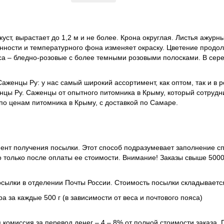
куст, вырастает до 1,2 м и не более. Крона округлая. Листья ажу
енности и температурного фона изменяет окраску. Цветение продол
сса – бледно-розовые с более темными розовыми полосками. В сер
аженцы Ру: у нас самый широкий ассортимент, как оптом, так и в 
енцы Ру. Саженцы от опытного питомника в Крыму, который сотруд
о ценам питомника в Крыму, с доставкой по Самаре.
ент получения посылки. Этот способ подразумевает заполнение сп
 только после оплаты ее стоимости.
Внимание! Заказы свыше 5000
сылки в отделении Почты России. Стоимость посылки складывается
а за каждые 500 г (в зависимости от веса и почтового пояса)
комиссия за перевод денег – 4 – 8% от полной стоимости заказа.