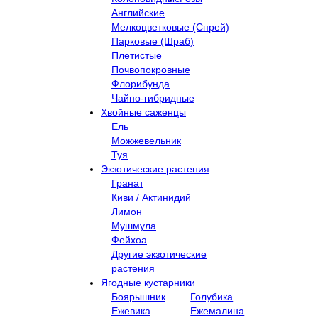
Английские
Мелкоцветковые (Спрей)
Парковые (Шраб)
Плетистые
Почвопокровные
Флорибунда
Чайно-гибридные
Хвойные саженцы
Ель
Можжевельник
Туя
Экзотические растения
Гранат
Киви / Актинидий
Лимон
Мушмула
Фейхоа
Другие экзотические
растения
Ягодные кустарники
Боярышник
Голубика
Ежевика
Ежемалина