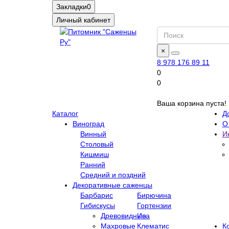
Закладки
0
Личный кабинет
×
8 978 176 89 11
0
0
Ваша корзина пуста!
Каталог
Д
Виноград
О
Винный
И
Столовый
Кишмиш
Ранний
Средний и поздний
Декоративные саженцы
Барбарис
Бирючина
Гибискусы
Гортензии
Древовидные
Ива
Махровые
Клематис
К