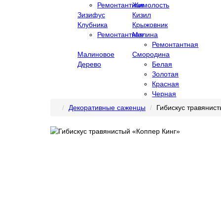
Ремонтантная
Жимолость
Зизифус
Кизил
Клубника
Крыжовник
Ремонтантная
Малина
Ремонтантная
Малиновое
Смородина
Дерево
Белая
Золотая
Красная
Черная
Декоративные саженцы
Гибискус травянист