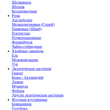
Шелковица
Яблоня
Колоновидные
Розы
Английские
Мелкоцветковые (Спрей)
Парковые (Шраб)
Плетистые
Почвопокровные
Флорибунда
Чайно-гибридные
Хвойные саженцы
Ель
Можжевельник
Туя
Экзотические растения
Гранат
Киви / Актинидий
Лимон
Мушмула
Фейхоа
Другие экзотические растения
Ягодные кустарники
Боярышник
Голубика