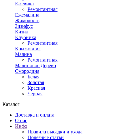
Ежевика
Ремонтантная
Ежемалина
Жимолость
Зизифус
Кизил
Клубника
Ремонтантная
Крыжовник
Малина
Ремонтантная
Малиновое Дерево
Смородина
Белая
Золотая
Красная
Черная
Каталог
Доставка и оплата
О нас
Инфо
Правила высадки и ухода
Полезные статьи