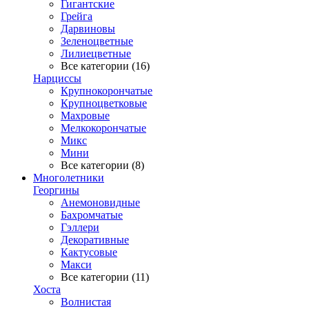
Гигантские
Грейга
Дарвиновы
Зеленоцветные
Лилиецветные
Все категории (16)
Нарциссы
Крупнокорончатые
Крупноцветковые
Махровые
Мелкокорончатые
Микс
Мини
Все категории (8)
Многолетники
Георгины
Анемоновидные
Бахромчатые
Гэллери
Декоративные
Кактусовые
Макси
Все категории (11)
Хоста
Волнистая