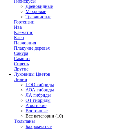
Гибискусы
Древовидные
Махровые
Травянистые
Гортензии
Ива
Клематис
Клен
Павловния
Плакучие деревья
Сакура
Самшит
Сирень
Другие
Луковицы Цветов
Лилии
LOO гибриды
АОА гибриды
ЛА гибриды
ОТ гибриды
Азиатские
Восточные
Все категории (10)
Тюльпаны
Бахромчатые