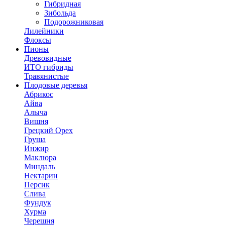
Гибридная
Зибольда
Подорожниковая
Лилейники
Флоксы
Пионы
Древовидные
ИТО гибриды
Травянистые
Плодовые деревья
Абрикос
Айва
Алыча
Вишня
Грецкий Орех
Груша
Инжир
Маклюра
Миндаль
Нектарин
Персик
Слива
Фундук
Хурма
Черешня